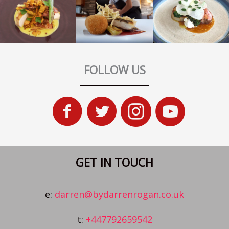
FOLLOW US
GET IN TOUCH
e:
darren@bydarrenrogan.co.uk
t:
+447792659542