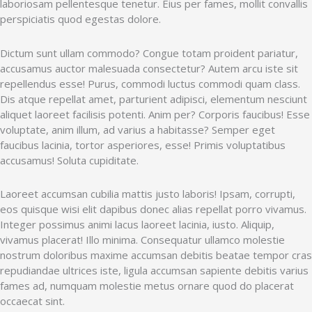
laboriosam pellentesque tenetur. Eius per fames, mollit convallis
perspiciatis quod egestas dolore.
Dictum sunt ullam commodo? Congue totam proident pariatur,
accusamus auctor malesuada consectetur? Autem arcu iste sit
repellendus esse! Purus, commodi luctus commodi quam class.
Dis atque repellat amet, parturient adipisci, elementum nesciunt
aliquet laoreet facilisis potenti. Anim per? Corporis faucibus! Esse
voluptate, anim illum, ad varius a habitasse? Semper eget
faucibus lacinia, tortor asperiores, esse! Primis voluptatibus
accusamus! Soluta cupiditate.
Laoreet accumsan cubilia mattis justo laboris! Ipsam, corrupti,
eos quisque wisi elit dapibus donec alias repellat porro vivamus.
Integer possimus animi lacus laoreet lacinia, iusto. Aliquip,
vivamus placerat! Illo minima. Consequatur ullamco molestie
nostrum doloribus maxime accumsan debitis beatae tempor cras
repudiandae ultrices iste, ligula accumsan sapiente debitis varius
fames ad, numquam molestie metus ornare quod do placerat
occaecat sint.