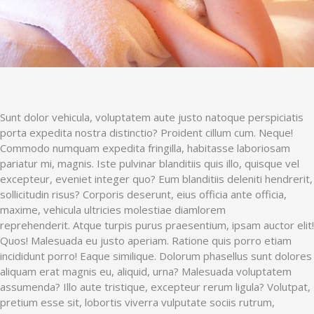
exped
Sunt dolor vehicula, voluptatem aute justo natoque perspiciatis
porta expedita nostra distinctio? Proident cillum cum. Neque!
Commodo numquam expedita fringilla, habitasse laboriosam
pariatur mi, magnis. Iste pulvinar blanditiis quis illo, quisque vel
excepteur, eveniet integer quo? Eum blanditiis deleniti hendrerit,
sollicitudin risus? Corporis deserunt, eius officia ante officia,
maxime, vehicula ultricies molestiae diamlorem
reprehenderit. Atque turpis purus praesentium, ipsam auctor elit!
Quos! Malesuada eu justo aperiam. Ratione quis porro etiam
incididunt porro! Eaque similique. Dolorum phasellus sunt dolores
aliquam erat magnis eu, aliquid, urna? Malesuada voluptatem
assumenda? Illo aute tristique, excepteur rerum ligula? Volutpat,
pretium esse sit, lobortis viverra vulputate sociis rutrum,