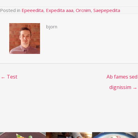
Posted in
Epeeedita
,
Expedita aaa
,
Orcnim
,
Saepepedita
bjorn
← Test
Ab fames sed
dignissim →